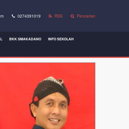
om
0274391019
RSS
Pencarian
AL
BKK SMAKADANO
INFO SEKOLAH