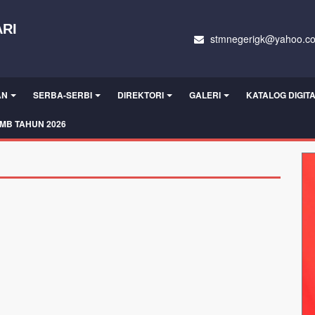
RI
stmnegerigk@yahoo.c
AN
SERBA-SERBI
DIREKTORI
GALERI
KATALOG DIGIT
MB TAHUN 2026