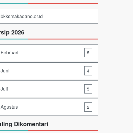
bkksmakadano.or.id
rsip 2026
Februari
5
Juni
4
Juli
5
Agustus
2
aling Dikomentari