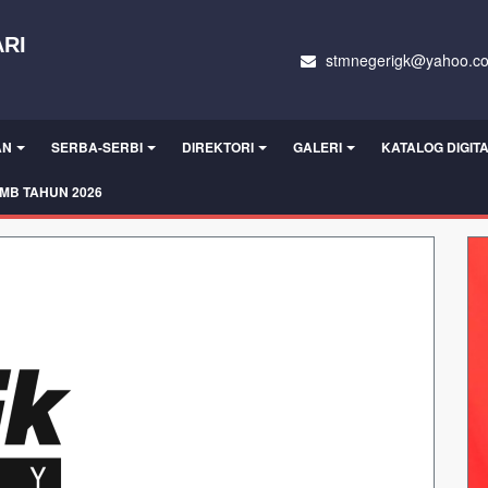
RI
stmnegerigk@yahoo.c
AN
SERBA-SERBI
DIREKTORI
GALERI
KATALOG DIGIT
MB TAHUN 2026