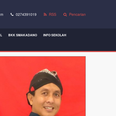
om
0274391019
RSS
Pencarian
AL
BKK SMAKADANO
INFO SEKOLAH