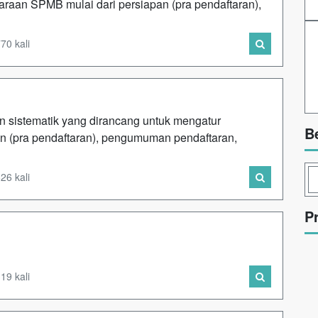
raan SPMB mulai dari persiapan (pra pendaftaran),
70 kali
sistematik yang dirancang untuk mengatur
B
n (pra pendaftaran), pengumuman pendaftaran,
26 kali
P
19 kali