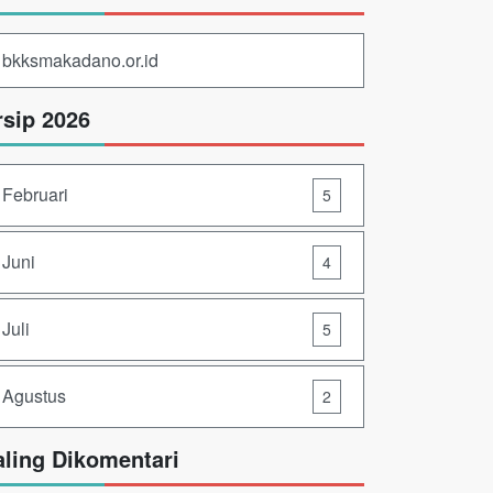
bkksmakadano.or.id
rsip 2026
Februari
5
Juni
4
Juli
5
Agustus
2
aling Dikomentari