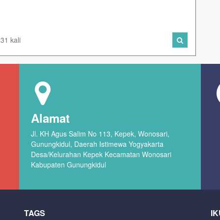
31 kali
Alamat
Jl. KH Agus Salim No 113, Kepek, Wonosari,
Gunungkidul, Daerah Istimewa Yogyakarta
Desa/Kelurahan Kepek Kecamatan Wonosari
Kabupaten Gunungkidul
TAGS
IK