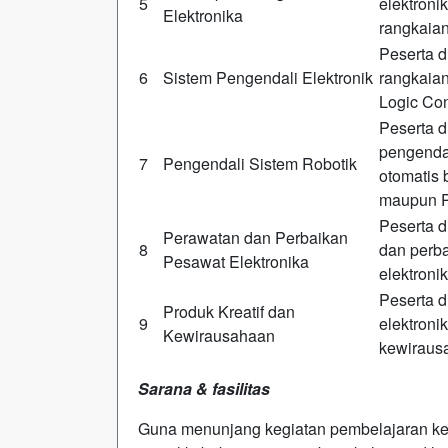
5
elektroni
Elektronika
rangkaian
Peserta 
6
Sistem Pengendali Elektronik
rangkaian
Logic Con
Peserta 
pengendal
7
Pengendali Sistem Robotik
otomatis 
maupun 
Peserta 
Perawatan dan Perbaikan
8
dan perba
Pesawat Elektronika
elektroni
Peserta d
Produk Kreatif dan
9
elektroni
Kewirausahaan
kewiraus
Sarana & fasilitas
Guna menunjang kegiatan pembelajaran kej