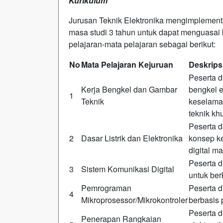
Kurikulum
Jurusan Teknik Elektronika mengimplement
masa studi 3 tahun untuk dapat menguasai
pelajaran-mata pelajaran sebagai berikut:
No
Mata Pelajaran Kejuruan
Deskrips
Peserta 
Kerja Bengkel dan Gambar
bengkel e
1
Teknik
keselama
teknik kh
Peserta 
2
Dasar Listrik dan Elektronika
konsep ke
digital m
Peserta d
3
Sistem Komunikasi Digital
untuk ber
Pemrograman
Peserta 
4
Mikroprosessor/Mikrokontroler
berbasis 
Peserta 
Penerapan Rangkaian