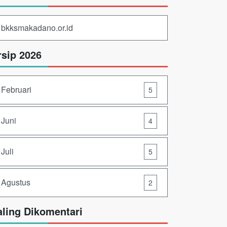
bkksmakadano.or.id
rsip 2026
Februari
5
Juni
4
Juli
5
Agustus
2
aling Dikomentari