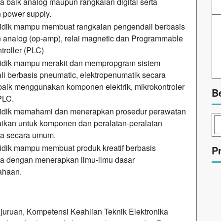
ka baik analog maupun rangkaian digital serta
 power supply.
didik mampu membuat rangkaian pengendali berbasis
 analog (op-amp), relai magnetic dan Programmable
troller (PLC)
didik mampu merakit dan mempropgram sistem
i berbasis pneumatic, elektropenumatik secara
baik menggunakan komponen elektrik, mikrokontroler
B
PLC.
didik memahami dan menerapkan prosedur perawatan
ikan untuk komponen dan peralatan-peralatan
ka secara umum.
idik mampu membuat produk kreatif berbasis
P
ka dengan menerapkan ilmu-ilmu dasar
ahaan.
uruan, Kompetensi Keahlian Teknik Elektronika