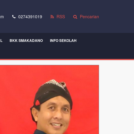
om
0274391019
RSS
Pencarian
AL
BKK SMAKADANO
INFO SEKOLAH